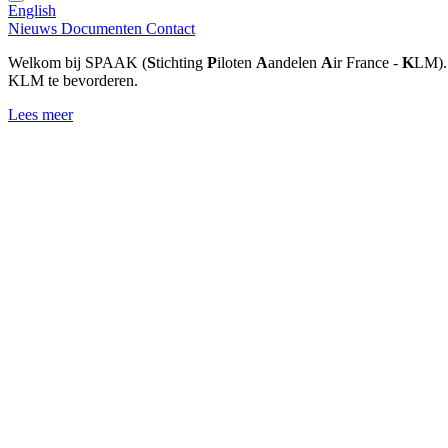
English
Nieuws
Documenten
Contact
Welkom bij SPAAK (
S
tichting
P
iloten
A
andelen
A
ir France -
K
LM). 
KLM te bevorderen.
Lees meer