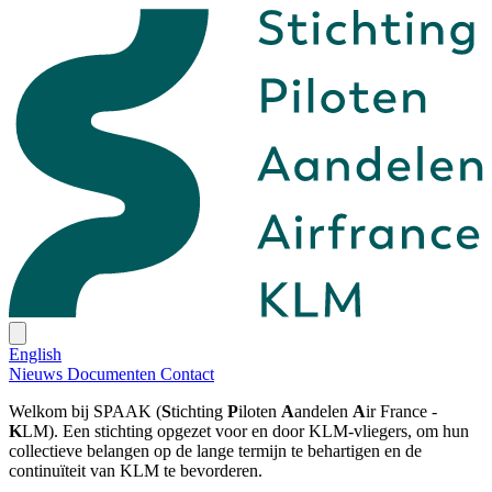
English
Nieuws
Documenten
Contact
Welkom bij SPAAK (
S
tichting
P
iloten
A
andelen
A
ir France -
K
LM). Een stichting opgezet voor en door KLM-vliegers, om hun
collectieve belangen op de lange termijn te behartigen en de
continuïteit van KLM te bevorderen.