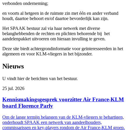
verbonden onderneming;
en voorts al hetgeen in de ruimste zin met één en ander verband
houdt, daartoe behoort en/of daartoe bevorderlijk kan zijn.
Het SPAAK bestuur zal via haar netwerk met diverse
belanghebbenden de rechten en plichten behorende bij het
aandelenpakket uitvoeren om hieraan invulling te geven.
Deze site biedt achtergrondinformatie voor geïnteresseerden in het
algemeen en voor KLM-vliegers in het bijzonder.
Nieuws
U vindt hier de berichten van het bestuur.
25 jul. 2026
Kennismakingsgesprek voorzitter Air France-KLM
board Florence Parly
Om de lange termijn belangen van de KLM-vliegers te behartigen,
onderhoudt SPAAK een netwerk van aandeelhouders,
commissarissen en key-players rondom de Air France-KLM groep.