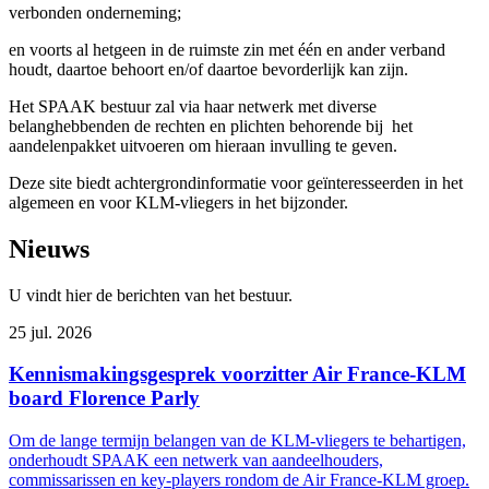
verbonden onderneming;
en voorts al hetgeen in de ruimste zin met één en ander verband
houdt, daartoe behoort en/of daartoe bevorderlijk kan zijn.
Het SPAAK bestuur zal via haar netwerk met diverse
belanghebbenden de rechten en plichten behorende bij het
aandelenpakket uitvoeren om hieraan invulling te geven.
Deze site biedt achtergrondinformatie voor geïnteresseerden in het
algemeen en voor KLM-vliegers in het bijzonder.
Nieuws
U vindt hier de berichten van het bestuur.
25 jul. 2026
Kennismakingsgesprek voorzitter Air France-KLM
board Florence Parly
Om de lange termijn belangen van de KLM-vliegers te behartigen,
onderhoudt SPAAK een netwerk van aandeelhouders,
commissarissen en key-players rondom de Air France-KLM groep.