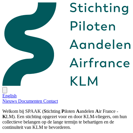
English
Nieuws
Documenten
Contact
Welkom bij SPAAK (
S
tichting
P
iloten
A
andelen
A
ir France -
K
LM). Een stichting opgezet voor en door KLM-vliegers, om hun
collectieve belangen op de lange termijn te behartigen en de
continuïteit van KLM te bevorderen.