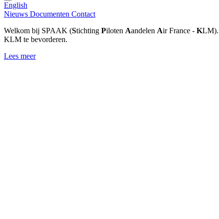
English
Nieuws
Documenten
Contact
Welkom bij SPAAK (
S
tichting
P
iloten
A
andelen
A
ir France -
K
LM). 
KLM te bevorderen.
Lees meer