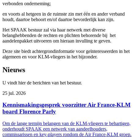
verbonden onderneming;
en voorts al hetgeen in de ruimste zin met één en ander verband
houdt, daartoe behoort en/of daartoe bevorderlijk kan zijn.
Het SPAAK bestuur zal via haar netwerk met diverse
belanghebbenden de rechten en plichten behorende bij het
aandelenpakket uitvoeren om hieraan invulling te geven.
Deze site biedt achtergrondinformatie voor geïnteresseerden in het
algemeen en voor KLM-vliegers in het bijzonder.
Nieuws
U vindt hier de berichten van het bestuur.
25 jul. 2026
Kennismakingsgesprek voorzitter Air France-KLM
board Florence Parly
Om de lange termijn belangen van de KLM-vliegers te behartigen,
onderhoudt SPAAK een netwerk van aandeelhouders,
commissarissen en key-players rondom de Air France-KLM groep.