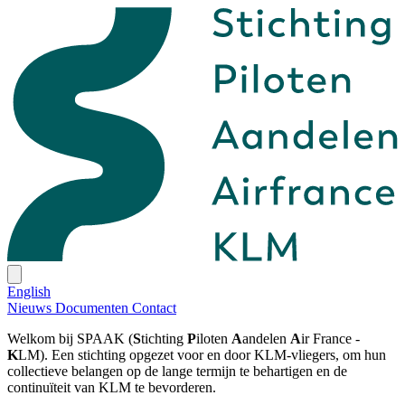
English
Nieuws
Documenten
Contact
Welkom bij SPAAK (
S
tichting
P
iloten
A
andelen
A
ir France -
K
LM). Een stichting opgezet voor en door KLM-vliegers, om hun
collectieve belangen op de lange termijn te behartigen en de
continuïteit van KLM te bevorderen.