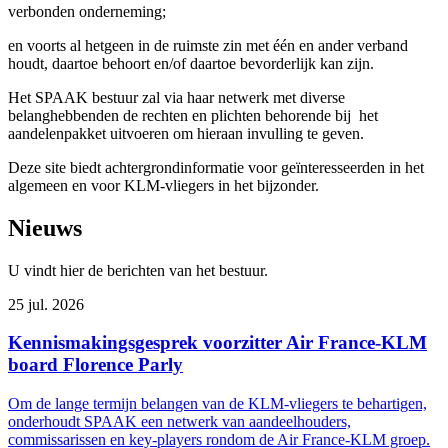
verbonden onderneming;
en voorts al hetgeen in de ruimste zin met één en ander verband
houdt, daartoe behoort en/of daartoe bevorderlijk kan zijn.
Het SPAAK bestuur zal via haar netwerk met diverse
belanghebbenden de rechten en plichten behorende bij het
aandelenpakket uitvoeren om hieraan invulling te geven.
Deze site biedt achtergrondinformatie voor geïnteresseerden in het
algemeen en voor KLM-vliegers in het bijzonder.
Nieuws
U vindt hier de berichten van het bestuur.
25 jul. 2026
Kennismakingsgesprek voorzitter Air France-KLM
board Florence Parly
Om de lange termijn belangen van de KLM-vliegers te behartigen,
onderhoudt SPAAK een netwerk van aandeelhouders,
commissarissen en key-players rondom de Air France-KLM groep.