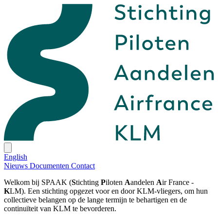
English
Nieuws
Documenten
Contact
Welkom bij SPAAK (
S
tichting
P
iloten
A
andelen
A
ir France -
K
LM). Een stichting opgezet voor en door KLM-vliegers, om hun
collectieve belangen op de lange termijn te behartigen en de
continuïteit van KLM te bevorderen.