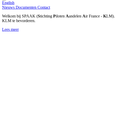
English
Nieuws
Documenten
Contact
Welkom bij SPAAK (
S
tichting
P
iloten
A
andelen
A
ir France -
K
LM). 
KLM te bevorderen.
Lees meer