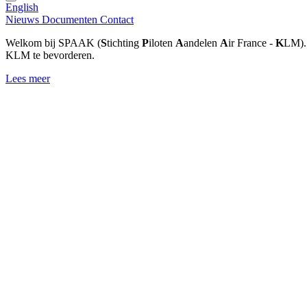
English
Nieuws
Documenten
Contact
Welkom bij SPAAK (
S
tichting
P
iloten
A
andelen
A
ir France -
K
LM). 
KLM te bevorderen.
Lees meer