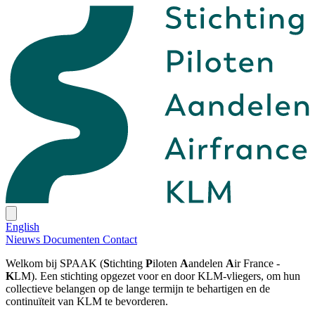
English
Nieuws
Documenten
Contact
Welkom bij SPAAK (
S
tichting
P
iloten
A
andelen
A
ir France -
K
LM). Een stichting opgezet voor en door KLM-vliegers, om hun
collectieve belangen op de lange termijn te behartigen en de
continuïteit van KLM te bevorderen.