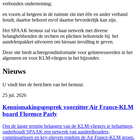
verbonden onderneming;
en voorts al hetgeen in de ruimste zin met één en ander verband
houdt, daartoe behoort en/of daartoe bevorderlijk kan zijn.
Het SPAAK bestuur zal via haar netwerk met diverse
belanghebbenden de rechten en plichten behorende bij het
aandelenpakket uitvoeren om hieraan invulling te geven.
Deze site biedt achtergrondinformatie voor geïnteresseerden in het
algemeen en voor KLM-vliegers in het bijzonder.
Nieuws
U vindt hier de berichten van het bestuur.
25 jul. 2026
Kennismakingsgesprek voorzitter Air France-KLM
board Florence Parly
Om de lange termijn belangen van de KLM-vliegers te behartigen,
onderhoudt SPAAK een netwerk van aandeelhouders,
commissarissen en key-players rondom de Air France-KLM groep.