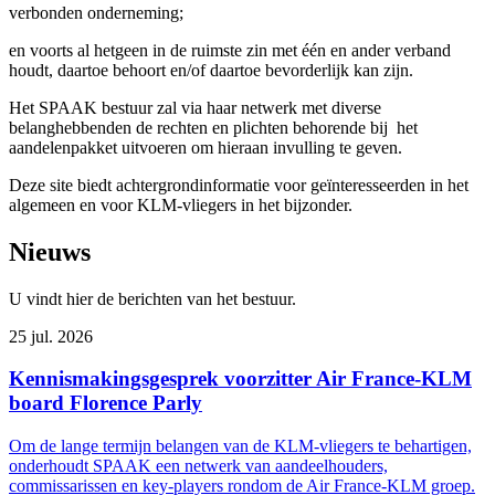
verbonden onderneming;
en voorts al hetgeen in de ruimste zin met één en ander verband
houdt, daartoe behoort en/of daartoe bevorderlijk kan zijn.
Het SPAAK bestuur zal via haar netwerk met diverse
belanghebbenden de rechten en plichten behorende bij het
aandelenpakket uitvoeren om hieraan invulling te geven.
Deze site biedt achtergrondinformatie voor geïnteresseerden in het
algemeen en voor KLM-vliegers in het bijzonder.
Nieuws
U vindt hier de berichten van het bestuur.
25 jul. 2026
Kennismakingsgesprek voorzitter Air France-KLM
board Florence Parly
Om de lange termijn belangen van de KLM-vliegers te behartigen,
onderhoudt SPAAK een netwerk van aandeelhouders,
commissarissen en key-players rondom de Air France-KLM groep.