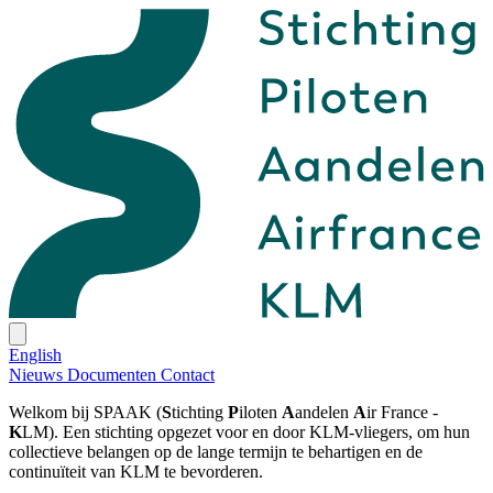
English
Nieuws
Documenten
Contact
Welkom bij SPAAK (
S
tichting
P
iloten
A
andelen
A
ir France -
K
LM). Een stichting opgezet voor en door KLM-vliegers, om hun
collectieve belangen op de lange termijn te behartigen en de
continuïteit van KLM te bevorderen.