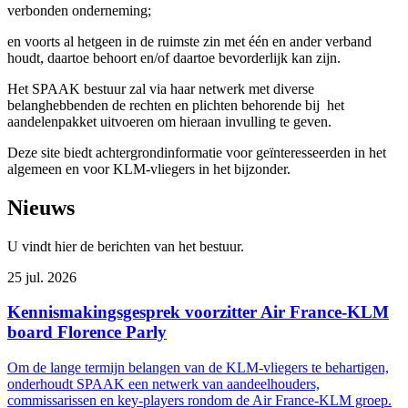
verbonden onderneming;
en voorts al hetgeen in de ruimste zin met één en ander verband
houdt, daartoe behoort en/of daartoe bevorderlijk kan zijn.
Het SPAAK bestuur zal via haar netwerk met diverse
belanghebbenden de rechten en plichten behorende bij het
aandelenpakket uitvoeren om hieraan invulling te geven.
Deze site biedt achtergrondinformatie voor geïnteresseerden in het
algemeen en voor KLM-vliegers in het bijzonder.
Nieuws
U vindt hier de berichten van het bestuur.
25 jul. 2026
Kennismakingsgesprek voorzitter Air France-KLM
board Florence Parly
Om de lange termijn belangen van de KLM-vliegers te behartigen,
onderhoudt SPAAK een netwerk van aandeelhouders,
commissarissen en key-players rondom de Air France-KLM groep.