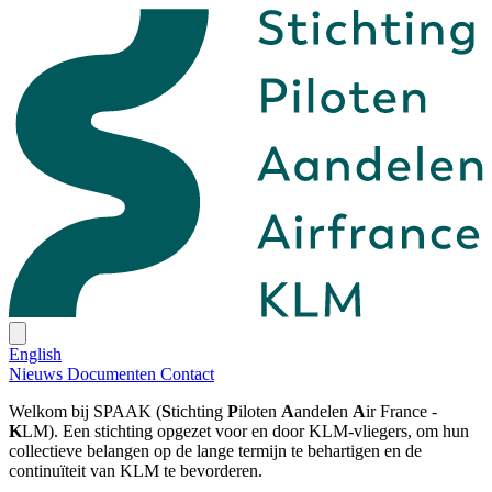
English
Nieuws
Documenten
Contact
Welkom bij SPAAK (
S
tichting
P
iloten
A
andelen
A
ir France -
K
LM). Een stichting opgezet voor en door KLM-vliegers, om hun
collectieve belangen op de lange termijn te behartigen en de
continuïteit van KLM te bevorderen.