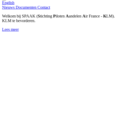
English
Nieuws
Documenten
Contact
Welkom bij SPAAK (
S
tichting
P
iloten
A
andelen
A
ir France -
K
LM). 
KLM te bevorderen.
Lees meer