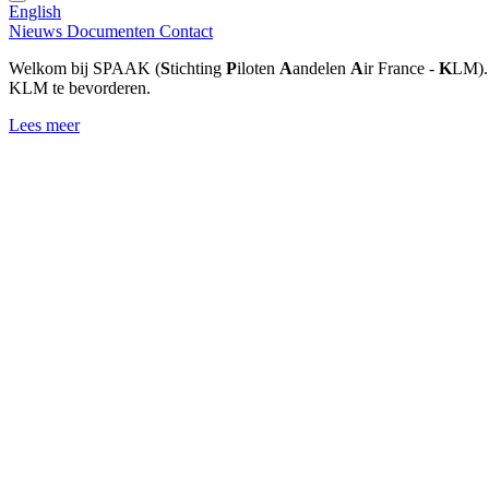
English
Nieuws
Documenten
Contact
Welkom bij SPAAK (
S
tichting
P
iloten
A
andelen
A
ir France -
K
LM). 
KLM te bevorderen.
Lees meer