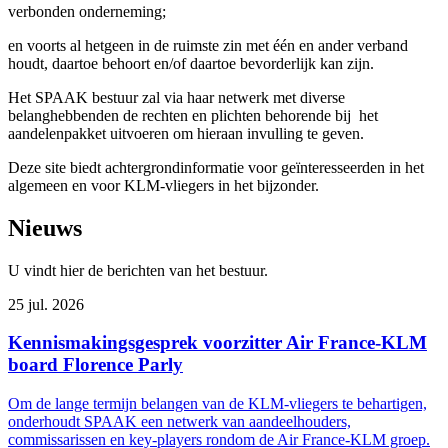
verbonden onderneming;
en voorts al hetgeen in de ruimste zin met één en ander verband
houdt, daartoe behoort en/of daartoe bevorderlijk kan zijn.
Het SPAAK bestuur zal via haar netwerk met diverse
belanghebbenden de rechten en plichten behorende bij het
aandelenpakket uitvoeren om hieraan invulling te geven.
Deze site biedt achtergrondinformatie voor geïnteresseerden in het
algemeen en voor KLM-vliegers in het bijzonder.
Nieuws
U vindt hier de berichten van het bestuur.
25 jul. 2026
Kennismakingsgesprek voorzitter Air France-KLM
board Florence Parly
Om de lange termijn belangen van de KLM-vliegers te behartigen,
onderhoudt SPAAK een netwerk van aandeelhouders,
commissarissen en key-players rondom de Air France-KLM groep.