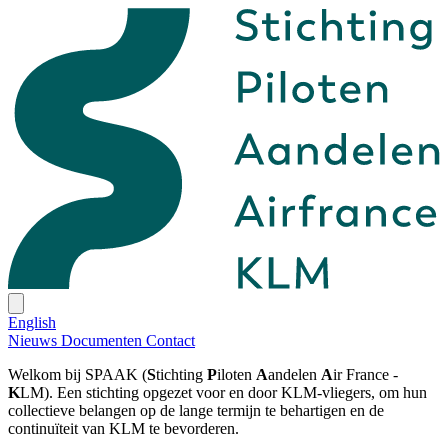
English
Nieuws
Documenten
Contact
Welkom bij SPAAK (
S
tichting
P
iloten
A
andelen
A
ir France -
K
LM). Een stichting opgezet voor en door KLM-vliegers, om hun
collectieve belangen op de lange termijn te behartigen en de
continuïteit van KLM te bevorderen.