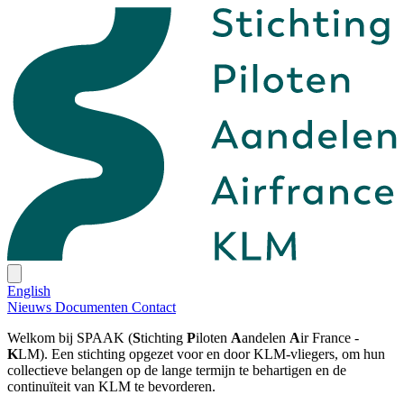
English
Nieuws
Documenten
Contact
Welkom bij SPAAK (
S
tichting
P
iloten
A
andelen
A
ir France -
K
LM). Een stichting opgezet voor en door KLM-vliegers, om hun
collectieve belangen op de lange termijn te behartigen en de
continuïteit van KLM te bevorderen.