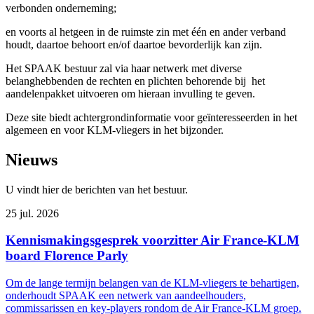
verbonden onderneming;
en voorts al hetgeen in de ruimste zin met één en ander verband
houdt, daartoe behoort en/of daartoe bevorderlijk kan zijn.
Het SPAAK bestuur zal via haar netwerk met diverse
belanghebbenden de rechten en plichten behorende bij het
aandelenpakket uitvoeren om hieraan invulling te geven.
Deze site biedt achtergrondinformatie voor geïnteresseerden in het
algemeen en voor KLM-vliegers in het bijzonder.
Nieuws
U vindt hier de berichten van het bestuur.
25 jul. 2026
Kennismakingsgesprek voorzitter Air France-KLM
board Florence Parly
Om de lange termijn belangen van de KLM-vliegers te behartigen,
onderhoudt SPAAK een netwerk van aandeelhouders,
commissarissen en key-players rondom de Air France-KLM groep.