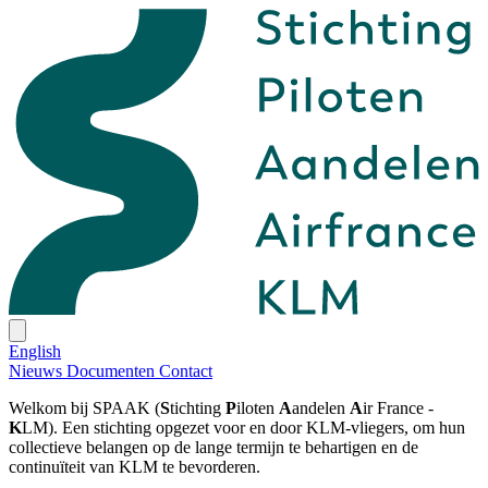
English
Nieuws
Documenten
Contact
Welkom bij SPAAK (
S
tichting
P
iloten
A
andelen
A
ir France -
K
LM). Een stichting opgezet voor en door KLM-vliegers, om hun
collectieve belangen op de lange termijn te behartigen en de
continuïteit van KLM te bevorderen.