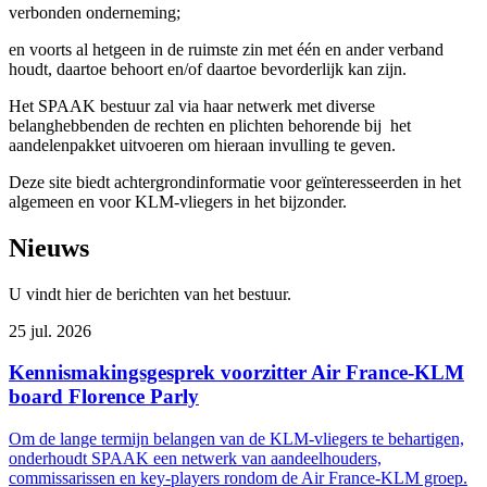
verbonden onderneming;
en voorts al hetgeen in de ruimste zin met één en ander verband
houdt, daartoe behoort en/of daartoe bevorderlijk kan zijn.
Het SPAAK bestuur zal via haar netwerk met diverse
belanghebbenden de rechten en plichten behorende bij het
aandelenpakket uitvoeren om hieraan invulling te geven.
Deze site biedt achtergrondinformatie voor geïnteresseerden in het
algemeen en voor KLM-vliegers in het bijzonder.
Nieuws
U vindt hier de berichten van het bestuur.
25 jul. 2026
Kennismakingsgesprek voorzitter Air France-KLM
board Florence Parly
Om de lange termijn belangen van de KLM-vliegers te behartigen,
onderhoudt SPAAK een netwerk van aandeelhouders,
commissarissen en key-players rondom de Air France-KLM groep.