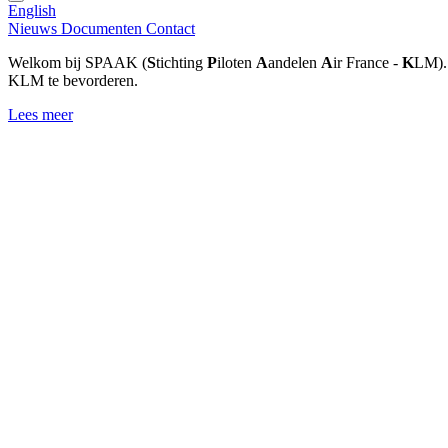
English
Nieuws
Documenten
Contact
Welkom bij SPAAK (
S
tichting
P
iloten
A
andelen
A
ir France -
K
LM). 
KLM te bevorderen.
Lees meer